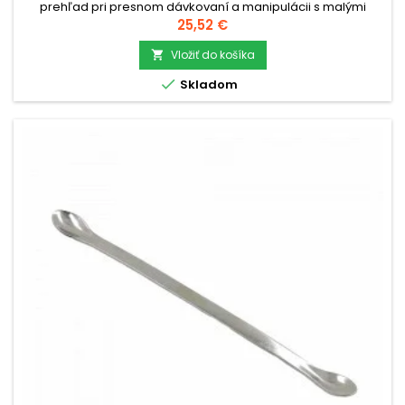
prehľad pri presnom dávkovaní a manipulácii s malými
predmetmi.check_circleTyp: Okuliare so zväčšovacími
Cena
25,52 €
šošovkami a...
Vložiť do košíka


Skladom