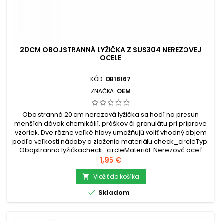
20CM OBOJSTRANNÁ LYŽIČKA Z SUS304 NEREZOVEJ
OCELE
KÓD:
OB18167
ZNAČKA:
OEM
Obojstranná 20 cm nerezová lyžička sa hodí na presun
menších dávok chemikálií, práškov či granulátu pri príprave
vzoriek. Dve rôzne veľké hlavy umožňujú voliť vhodný objem
podľa veľkosti nádoby a zloženia materiálu.check_circleTyp:
Obojstranná lyžičkacheck_circleMateriál: Nerezová oceľ
SUS304check_circleRozmery: 20 × 1,5 × 0,8 cm...
Cena
1,95 €
Vložiť do košíka


Skladom