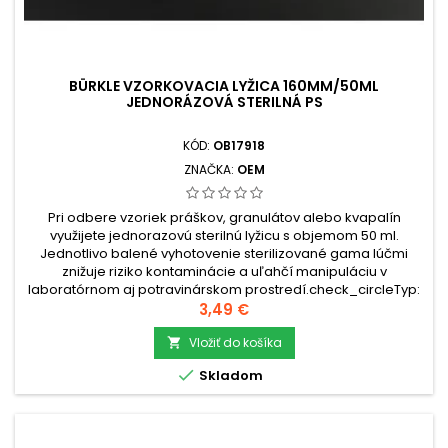
BÜRKLE VZORKOVACIA LYŽICA 160MM/50ML
JEDNORÁZOVÁ STERILNÁ PS
KÓD:
OB17918
ZNAČKA:
OEM
Pri odbere vzoriek práškov, granulátov alebo kvapalín
využijete jednorazovú sterilnú lyžicu s objemom 50 ml.
Jednotlivo balené vyhotovenie sterilizované gama lúčmi
znižuje riziko kontaminácie a uľahčí manipuláciu v
laboratórnom aj potravinárskom prostredí.check_circleTyp:
Jednorázová vzorkovacia lyžicacheck_circleObjem: 50
Cena
3,49 €
mlcheck_circleDĺžka: 160...
Vložiť do košíka


Skladom