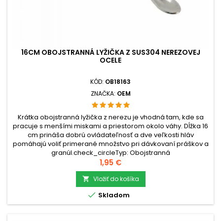
16CM OBOJSTRANNÁ LYŽIČKA Z SUS304 NEREZOVEJ
OCELE
KÓD:
OB18163
ZNAČKA:
OEM
Krátka obojstranná lyžička z nerezu je vhodná tam, kde sa
pracuje s menšími miskami a priestorom okolo váhy. Dĺžka 16
cm prináša dobrú ovládateľnosť a dve veľkosti hláv
pomáhajú voliť primerané množstvo pri dávkovaní práškov a
granúl.check_circleTyp: Obojstranná
lyžičkacheck_circleMateriál: Nerezová oceľ
Cena
1,95 €
SUS304check_circleRozmery: 16 × 1,5 × 0,8 cm...
Vložiť do košíka


Skladom