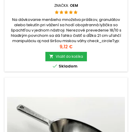
ZNAČKA:
OEM
Na dávkovanie menšieho množstva práškov, granulátov
alebo tekutín pri vážení sa hodí obojstranná lyžička so
špachtľou v jednom nástroji. Nerezové prevedenie 18/10 s
hladkým povrchom sa dá ľahko čistiť a dĺžka 21 cm uľahčí
manipuláciu aj nad širšou miskou váhy.check_circleTyp:
Nerezová obojstranná lyžička so
Cena
9,12 €
špachtľoucheck_circleMateriál: Nerezová oceľ...
Vložiť do košíka


Skladom