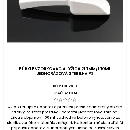
BÜRKLE VZORKOVACIA LYŽICA 210MM/100ML
JEDNORÁZOVÁ STERILNÁ PS
KÓD:
OB17919
ZNAČKA:
OEM
Ak potrebujete odobrať a preniesť presne odmeraný objem
vzorky v čistom prostredí, pomôže jednorazová sterilná
lyžica s objemom 100 ml. Jednotlivo balené vyhotovenie zo
sterilizovaného materiálu znižuje riziko kontaminácie a uľahčí
prípravu odberov v laboratórnych alebo potravinárskych