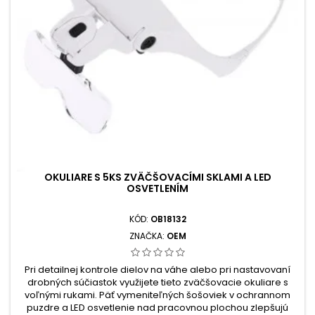
OKULIARE S 5KS ZVÄČŠOVACÍMI SKLAMI A LED
OSVETLENÍM
KÓD:
OB18132
ZNAČKA:
OEM
Pri detailnej kontrole dielov na váhe alebo pri nastavovaní
drobných súčiastok využijete tieto zväčšovacie okuliare s
voľnými rukami. Päť vymeniteľných šošoviek v ochrannom
puzdre a LED osvetlenie nad pracovnou plochou zlepšujú