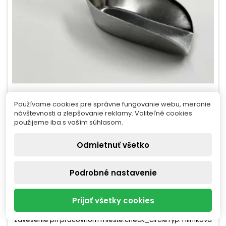
Používame cookies pre správne fungovanie webu, meranie
návštevnosti a zlepšovanie reklamy. Voliteľné cookies
WESTMARK HLINÍKOVÁ CHEMICKÁ LOPATKA
použijeme iba s vaším súhlasom.
113ML/18,5CM
Odmietnuť všetko
KÓD:
OB17860
ZNAČKA:
OEM
Podrobné nastavenie
Chemická lopatka sa hodí na naberanie menšieho množstva
práškov, granúl alebo iných sypkých materiálov pri vážení a
Prijať všetky cookies
dávkovaní. Objem 113 ml s dĺžkou 18,5 cm uľahčí manipuláciu
nad miskou váhy a otvor v rukoväti rieši jednoduché
zavesenie pri pracovnom mieste.check_circleTyp: Hliníková