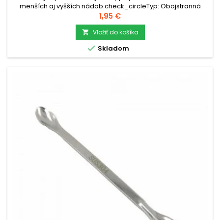
menších aj vyšších nádob.check_circleTyp: Obojstranná
lyžičkacheck_circleMateriál: Nerezová oceľ
Cena
1,95 €
SUS304check_circleRozmery: 18 ×...
Vložiť do košíka


Skladom