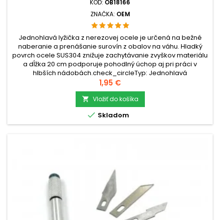
KÓD:
OB18166
ZNAČKA:
OEM
Jednohlavá lyžička z nerezovej ocele je určená na bežné
naberanie a prenášanie surovín z obalov na váhu. Hladký
povrch ocele SUS304 znižuje zachytávanie zvyškov materiálu
a dĺžka 20 cm podporuje pohodlný úchop aj pri práci v
hlbších nádobách.check_circleTyp: Jednohlavá
lyžičkacheck_circleMateriál: Nerezová oceľ
Cena
1,95 €
SUS304check_circleRozmery: 20 × 1,8 × 1 cm...
Vložiť do košíka


Skladom