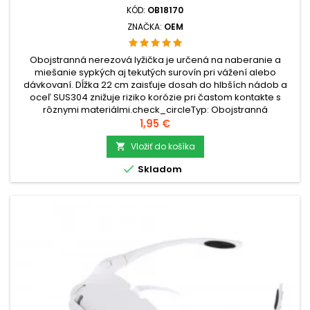
KÓD:
OB18170
ZNAČKA:
OEM
Obojstranná nerezová lyžička je určená na naberanie a
miešanie sypkých aj tekutých surovín pri vážení alebo
dávkovaní. Dĺžka 22 cm zaisťuje dosah do hlbších nádob a
oceľ SUS304 znižuje riziko korózie pri častom kontakte s
rôznymi materiálmi.check_circleTyp: Obojstranná
lyžičkacheck_circleMateriál: Nerezová oceľ
Cena
1,95 €
SUS304check_circleRozmery: 22 × 2 × 1 cm...
Vložiť do košíka


Skladom