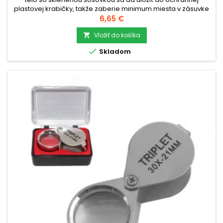
plastovej krabičky, takže zaberie minimum miesta v zásuvke
alebo taške.check_circleTyp: skladacia klenotnícka
Cena
6,65 €
lupacheck_circleZväčšenie:...
Vložiť do košíka


Skladom