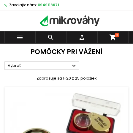
Zavolajte nám:
0949118671
0



shopping_cart
POMÔCKY PRI VÁŽENÍ

Vybrať
Zobrazuje sa 1-20 z 25 položiek