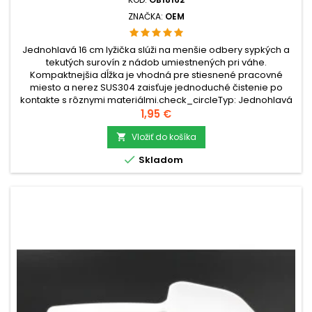
ZNAČKA:
OEM
Jednohlavá 16 cm lyžička slúži na menšie odbery sypkých a
tekutých surovín z nádob umiestnených pri váhe.
Kompaktnejšia dĺžka je vhodná pre stiesnené pracovné
miesto a nerez SUS304 zaisťuje jednoduché čistenie po
kontakte s rôznymi materiálmi.check_circleTyp: Jednohlavá
lyžičkacheck_circleMateriál: Nerezová oceľ
Cena
1,95 €
SUS304check_circleRozmery: 16 × 1,7 × 1 cm...
Vložiť do košíka


Skladom