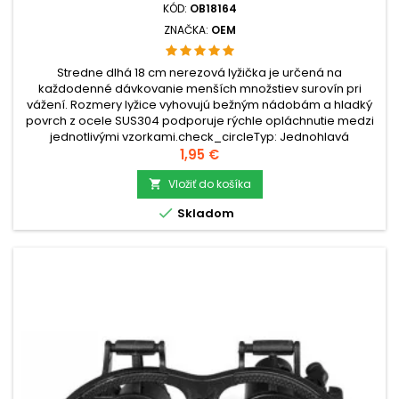
KÓD:
OB18164
ZNAČKA:
OEM
Stredne dlhá 18 cm nerezová lyžička je určená na
každodenné dávkovanie menších množstiev surovín pri
vážení. Rozmery lyžice vyhovujú bežným nádobám a hladký
povrch z ocele SUS304 podporuje rýchle opláchnutie medzi
jednotlivými vzorkami.check_circleTyp: Jednohlavá
lyžičkacheck_circleMateriál: Nerezová oceľ
Cena
1,95 €
SUS304check_circleRozmery: 18 × 1,8 × 1 cm...
Vložiť do košíka


Skladom