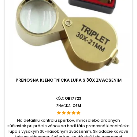
PRENOSNÁ KLENOTNÍCKA LUPA S 30X ZVÄČŠENÍM
KÓD:
OB17723
ZNAČKA:
OEM
Na detailnú kontrolu šperkov, mincí alebo drobných
súčiastok pri práci s váhou sa hodí táto prenosná klenotnícka
lupa s vysokým 30-násobným zväčšením. Skladacie kovové
telo so sklenenou šošovkou sa dá uložiť do ochrannej