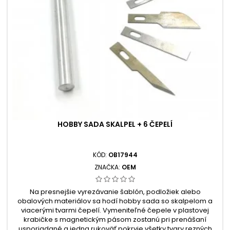
HOBBY SADA SKALPEL + 6 ČEPELÍ
KÓD:
OB17944
ZNAČKA:
OEM
Na presnejšie vyrezávanie šablón, podložiek alebo
obalových materiálov sa hodí hobby sada so skalpelom a
viacerými tvarmi čepelí. Vymeniteľné čepele v plastovej
krabičke s magnetickým pásom zostanú pri prenášaní
usporiadané a jedna rukoväť pokryje všetky tvary rezných