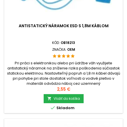
ANTISTATICKÝ NÁRAMOK ESD S 1,8M KÁBLOM
KÓD:
OB18213
ZNAČKA:
OEM
Pri práci s elektronikou alebo pri údržbe váh využijete
antistatický náramok na zníženie rizika poškodenia súčiastok
statickou elektrinou. Nastaviteľný popruh a 1,8 m kábel dávajú
pri pohybe pri stole dostatok voľnosti a vodivé pletivo v
materiáli odvádza náboj cez uzemnený
bod.check_circleTyp: Antistatický ESD náramok s
Cena
2,55 €
káblomcheck_circlePoužitie: Práca...
Vložiť do košíka


Skladom