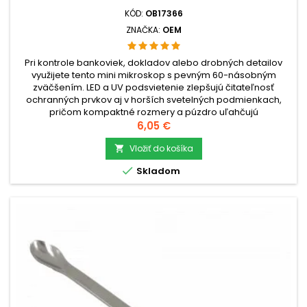
KÓD:
OB17366
ZNAČKA:
OEM
Pri kontrole bankoviek, dokladov alebo drobných detailov
využijete tento mini mikroskop s pevným 60-násobným
zväčšením. LED a UV podsvietenie zlepšujú čitateľnosť
ochranných prvkov aj v horších svetelných podmienkach,
pričom kompaktné rozmery a púzdro uľahčujú
prenášanie.check_circleTyp: Mini mikroskop 60x s LED a
Cena
6,05 €
UVcheck_circlePoužitie: Kontrola...
Vložiť do košíka


Skladom