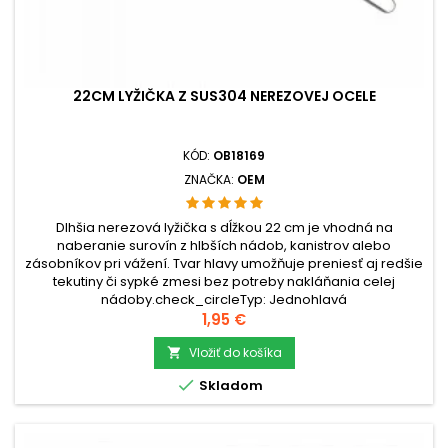
22CM LYŽIČKA Z SUS304 NEREZOVEJ OCELE
KÓD:
OB18169
ZNAČKA:
OEM
Dlhšia nerezová lyžička s dĺžkou 22 cm je vhodná na
naberanie surovín z hlbších nádob, kanistrov alebo
zásobníkov pri vážení. Tvar hlavy umožňuje preniesť aj redšie
tekutiny či sypké zmesi bez potreby nakláňania celej
nádoby.check_circleTyp: Jednohlavá
lyžičkacheck_circleMateriál: Nerezová oceľ
Cena
1,95 €
SUS304check_circleRozmery: 22 × 1,9 × 1,1 cm...
Vložiť do košíka


Skladom