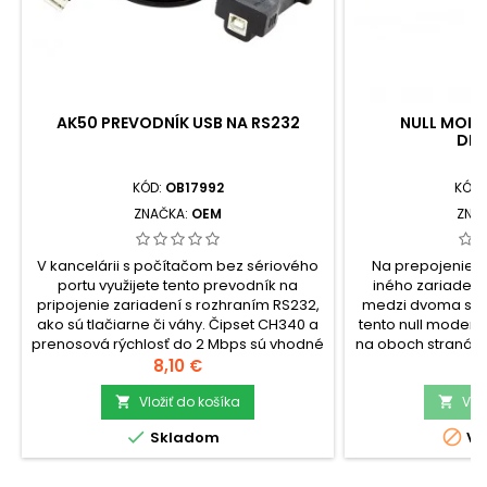
AK50 PREVODNÍK USB NA RS232
NULL MODE
DB9
KÓD:
OB17992
KÓD:
ZNAČKA:
OEM
ZNA
V kancelárii s počítačom bez sériového
Na prepojenie 
portu využijete tento prevodník na
iného zariadeni
pripojenie zariadení s rozhraním RS232,
medzi dvoma séri
ako sú tlačiarne či váhy. Čipset CH340 a
tento null modem 
prenosová rýchlosť do 2 Mbps sú vhodné
na oboch stranách 
pre stabilný prenos dát, pričom
Cena
na bežné zapojen
C
8,10 €
8
kompaktný 60 cm kábel sa dobre zmestí
umiestnenými pri 
za stôl alebo k
Vložiť do košíka
Null mode
Vlo


zariadeniu.check_circleTyp: Prevodník
DB9F/DB9Fchec


Skladom
Vy
USB na
Prepojenie dvoch
RS232check_circleKompatibilita:...