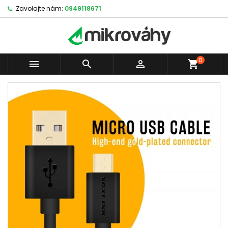
Zavolajte nám:
0949118671
0



shopping_cart