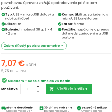
povrchovou úpravou znižujú opotrebovanie pri častom
používaní.
Typ:
USB – microUSB dátový a
Kompatibilita:
zariadenia s
check_circle
check_circle
nabíjací kábel
microUSB konektorom
Dĺžka:
1 m
Farba:
čierna
check_circle
check_circle
Balenie:
hmotnosť 38 g, 9 × 4
Použitie:
napájanie a prenos
check_circle
check_circle
× 2 cm
dát medzi zariadením a USB
portom
Zobraziť celý popis a parametre
keyboard_arrow_down
7,07 €
s DPH
5,75 €
bez DPH
check_circle
Skladom
Vložiť do košíka
Množstvo

Rýchle doručenie
30 dní na vrátenie
Bezpečný nákup
local_shipping
assignment_return
verified_user
Odosielame do 24 h
bez udania dôvodu
Overený obchod