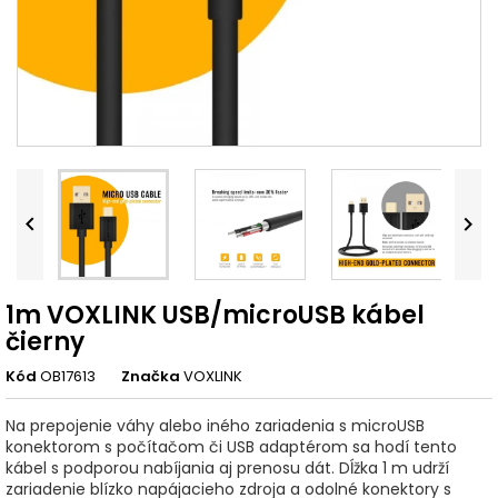


1m VOXLINK USB/microUSB kábel
čierny
Kód
OB17613
Značka
VOXLINK
Na prepojenie váhy alebo iného zariadenia s microUSB
konektorom s počítačom či USB adaptérom sa hodí tento
kábel s podporou nabíjania aj prenosu dát. Dĺžka 1 m udrží
zariadenie blízko napájacieho zdroja a odolné konektory s