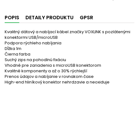
POPIS
DETAILY PRODUKTU
GPSR
Kvalitný dátový a nabíjací kábel značky VOXLINK s pozlátenými
konektormi USB/microUSB
Podpora rýchleho nabíjania
Dĺžka 1m
Čierna farba
Suchý zips na pohodlnú fixáciu
Vhodné pre zariadenia s microUSB konektorom
Kvalitné komponenty a až o 30% rýchlejší
Prenos údajov a nabíjanie v rovnakom čase
High-end hliníkový konektor nehrdzavie a neoxiduje