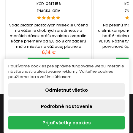
KÓD:
OB17156
KÓD
ZNAČKA:
OEM
ZNA
Sada piatich plastových misiek je určená
Na presnú mani
na váženie drobných predmetov a
dielmi, komponen
menších dávok práškov alebo kvapalín.
hodí 6-dielna s
Rôzne priemery od 3,8 do 8 cm zaberú
VETUS. Rôzne tvary
málo miesta na vážiacej ploche a
povrchová úprav
umožnia zvoliť misku podľa množstva
Cena
poškodenia cit
C
6,14 €
1
materiálu, aby sa obsah voľne zmestil
ochranné krytky šp
dovnútra.check_circleTyp: sada
Vložiť do košíka
ukladaní nástro
Vlo


Používame cookies pre správne fungovanie webu, meranie
plastových misiek na
Sada 
návštevnosti a zlepšovanie reklamy. Voliteľné cookies


Skladom
S
váženiecheck_circleBalenie: 5 ks
pinzietcheck_cir
použijeme iba s vaším súhlasom.
(priemer 3,8–8...
Odmietnuť všetko

INFORMÁCIE
Podrobné nastavenie

NÁŠ OBCHOD
Prijať všetky cookies

VÁŠ ÚČET