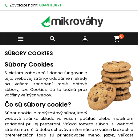
Zavolajte nám:
0949118671
0



shopping_cart
SÚBORY COOKIES
Súbory Cookies
S cieľom zabezpečiť riadne fungovanie
tejto webovej stránky ukladáme niekedy
na vašom zariadení malé dátové
súbory, tzv. Cookies. Je to bežná prax
väčšiny veľkých webov.
Čo sú súbory cookie?
Súbor cookie je malý textový súbor, ktorý
webová stránka ukladá vo vašom počítači alebo mobilnom
zariadení pri jej prezeraní. Vďaka tomuto súboru si webová
stránka na určitú dobu uchováva informácie o vašich krokoch a
preferenciách (ako sú prihlasovacie meno, jazyk, veľkosť