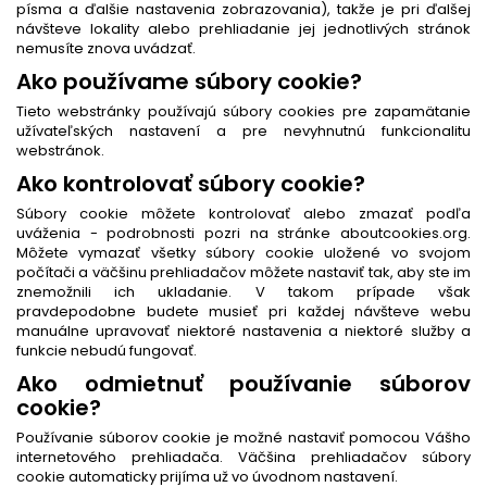
písma a ďalšie nastavenia zobrazovania), takže je pri ďalšej
návšteve lokality alebo prehliadanie jej jednotlivých stránok
nemusíte znova uvádzať.
Ako používame súbory cookie?
Tieto webstránky používajú súbory cookies pre zapamätanie
užívateľských nastavení a pre nevyhnutnú funkcionalitu
webstránok.
Ako kontrolovať súbory cookie?
Súbory cookie môžete kontrolovať alebo zmazať podľa
uváženia - podrobnosti pozri na stránke aboutcookies.org.
Môžete vymazať všetky súbory cookie uložené vo svojom
počítači a väčšinu prehliadačov môžete nastaviť tak, aby ste im
znemožnili ich ukladanie. V takom prípade však
pravdepodobne budete musieť pri každej návšteve webu
manuálne upravovať niektoré nastavenia a niektoré služby a
funkcie nebudú fungovať.
Ako odmietnuť používanie súborov
cookie?
Používanie súborov cookie je možné nastaviť pomocou Vášho
internetového prehliadača. Väčšina prehliadačov súbory
cookie automaticky prijíma už vo úvodnom nastavení.