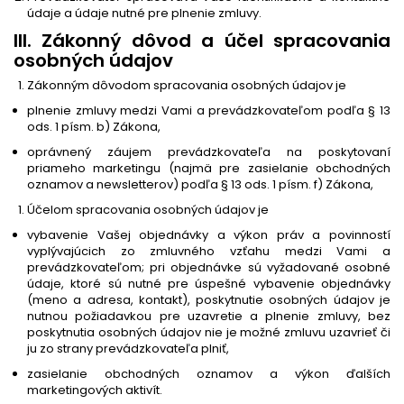
údaje a údaje nutné pre plnenie zmluvy.
III. Zákonný dôvod a účel spracovania
osobných údajov
Zákonným dôvodom spracovania osobných údajov je
plnenie zmluvy medzi Vami a prevádzkovateľom podľa § 13
ods. 1 písm. b) Zákona,
oprávnený záujem prevádzkovateľa na poskytovaní
priameho marketingu (najmä pre zasielanie obchodných
oznamov a newsletterov) podľa § 13 ods. 1 písm. f) Zákona,
Účelom spracovania osobných údajov je
vybavenie Vašej objednávky a výkon práv a povinností
vyplývajúcich zo zmluvného vzťahu medzi Vami a
prevádzkovateľom; pri objednávke sú vyžadované osobné
údaje, ktoré sú nutné pre úspešné vybavenie objednávky
(meno a adresa, kontakt), poskytnutie osobných údajov je
nutnou požiadavkou pre uzavretie a plnenie zmluvy, bez
poskytnutia osobných údajov nie je možné zmluvu uzavrieť či
ju zo strany prevádzkovateľa plniť,
zasielanie obchodných oznamov a výkon ďalších
marketingových aktivít.