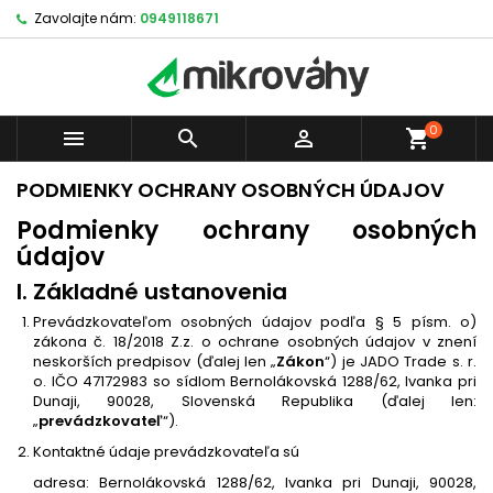
Zavolajte nám:
0949118671
0



shopping_cart
PODMIENKY OCHRANY OSOBNÝCH ÚDAJOV
Podmienky ochrany osobných
údajov
I. Základné ustanovenia
Prevádzkovateľom osobných údajov podľa § 5 písm. o)
zákona č. 18/2018 Z.z. o ochrane osobných údajov v znení
neskorších predpisov (ďalej len „
Zákon
“) je JADO Trade s. r.
o. IČO 47172983 so sídlom Bernolákovská 1288/62, Ivanka pri
Dunaji, 90028, Slovenská Republika (ďalej len:
„
prevádzkovateľ
“).
Kontaktné údaje prevádzkovateľa sú
adresa: Bernolákovská 1288/62, Ivanka pri Dunaji, 90028,