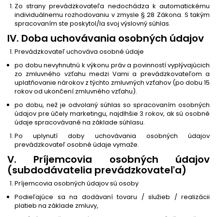
Zo strany prevádzkovateľa nedochádza k automatickému
individuálnemu rozhodovaniu v zmysle § 28 Zákona. S takým
spracovaním ste poskytol/la svoj výslovný súhlas.
IV. Doba uchovávania osobných údajov
Prevádzkovateľ uchováva osobné údaje
po dobu nevyhnutnú k výkonu práv a povinností vyplývajúcich
zo zmluvného vzťahu medzi Vami a prevádzkovateľom a
uplatňovanie nárokov z týchto zmluvných vzťahov (po dobu 15
rokov od ukončení zmluvného vzťahu).
po dobu, než je odvolaný súhlas so spracovaním osobných
údajov pre účely marketingu, najdlhšie 3 rokov, ak sú osobné
údaje spracovávané na základe súhlasu.
Po uplynutí doby uchovávania osobných údajov
prevádzkovateľ osobné údaje vymaže.
V. Príjemcovia osobných údajov
(subdodávatelia prevádzkovateľa)
Príjemcovia osobných údajov sú osoby
Podieľajúce sa na dodávaní tovaru / služieb / realizácii
platieb na základe zmluvy,