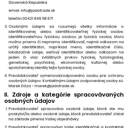
Slovenská Republika
email: info@jadotrade.sk
telefón:
00421 949 118 671
Osobnými údajmi sa rozumejú všetky informácie o
identifikovanej alebo identifikovateľnej fyzickej osobe;
identifikovateľnou fyzickou osobou je fyzická osoba, ktorú
možno priamo či nepriamo identifikovať, najmä odkazom na
určitý identifikátor, napríklad meno, identifikačné číslo,
lokalizačné údaje, sieťový identifikátor alebo odkazom na
jeden či viac zvláštnych prvkov fyzickej, fyziologickej,
genetickej, psychickej, ekonomickej, kultúrnej alebo
spoločenskej identity tejto fyzickej osoby.
Prevádzkovateľ vymenoval
zodpovednú osobu pre ochranu
osobných údajov. Kontaktnými údajmi zodpovednej osoby sú:
Marek Dóza - marek@jadotrade.sk
II. Zdroje a kategórie spracovávaných
osobných údajov
Prevádzkovateľ spracováva osobné údaje, ktoré ste mu
poskytol/la alebo osobné údaje, ktoré prevádzkovateľ získal
na základe plnenia Vašej objednávky.
Prevádzkovateľ spracováva Vaše identifikačné a kontaktné