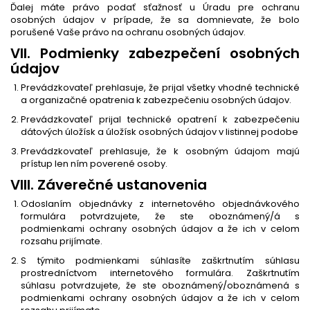
Ďalej máte právo podať sťažnosť u Úradu pre ochranu
osobných údajov v prípade, že sa domnievate, že bolo
porušené Vaše právo na ochranu osobných údajov.
VII. Podmienky zabezpečení osobných
údajov
Prevádzkovateľ prehlasuje, že prijal všetky vhodné technické
a organizačné opatrenia k zabezpečeniu osobných údajov.
Prevádzkovateľ prijal technické opatrení k zabezpečeniu
dátových úložísk a úložísk osobných údajov v listinnej podobe
Prevádzkovateľ prehlasuje, že k osobným údajom majú
prístup len ním poverené osoby.
VIII. Záverečné ustanovenia
Odoslaním objednávky z internetového objednávkového
formulára potvrdzujete, že ste oboznámený/á s
podmienkami ochrany osobných údajov a že ich v celom
rozsahu prijímate.
S týmito podmienkami súhlasíte zaškrtnutím súhlasu
prostredníctvom internetového formulára. Zaškrtnutím
súhlasu potvrdzujete, že ste oboznámený/oboznámená s
podmienkami ochrany osobných údajov a že ich v celom