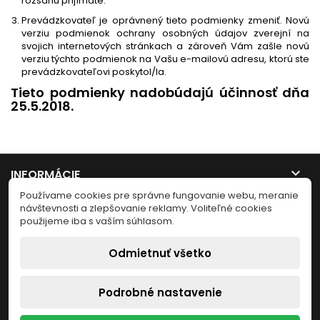
rozsahu prijímate.
Prevádzkovateľ je oprávnený tieto podmienky zmeniť. Novú
verziu podmienok ochrany osobných údajov zverejní na
svojich internetových stránkach a zároveň Vám zašle novú
verziu týchto podmienok na Vašu e-mailovú adresu, ktorú ste
prevádzkovateľovi poskytol/la.
Tieto podmienky nadobúdajú účinnosť dňa
25.5.2018.

INFORMÁCIE
Používame cookies pre správne fungovanie webu, meranie

návštevnosti a zlepšovanie reklamy. Voliteľné cookies
NÁŠ OBCHOD
použijeme iba s vaším súhlasom.

VÁŠ ÚČET
Odmietnuť všetko

KONTAKT
Podrobné nastavenie