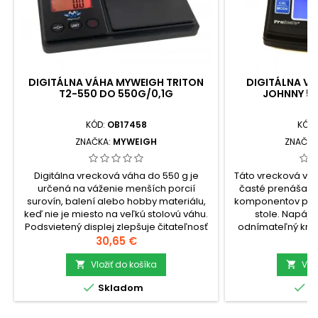
DIGITÁLNA VÁHA MYWEIGH TRITON
DIGITÁLNA VÁ
T2-550 DO 550G/0,1G
JOHNNY 5 
KÓD:
OB17458
KÓD
ZNAČKA:
MYWEIGH
ZNAČKA
Digitálna vrecková váha do 550 g je
Táto vrecková váh
určená na váženie menších porcií
časté prenášanie
surovín, balení alebo hobby materiálu,
komponentov pria
keď nie je miesto na veľkú stolovú váhu.
stole. Napájan
Podsvietený displej zlepšuje čitateľnosť
odnímateľný kryt
hodnoty a odnímateľný kryt použitý ako
Cena
dávajú pri prác
C
30,65 €
1
miska rozšíri vážiacu plochu pre rôzne
miesta 
tvary predmetov či sypké
Vložiť do košíka
materiál.check_
Vlo


zmesi.check_circleVáživosť: 550
gcheck_circl


Skladom
S
gcheck_circleRozlíšenie: 0,1...
gcheck_circleP