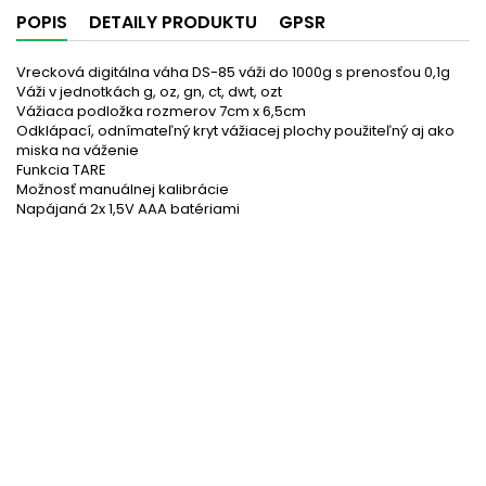
POPIS
DETAILY PRODUKTU
GPSR
Vrecková digitálna váha DS-85 váži do 1000g s prenosťou 0,1g
Váži v jednotkách g, oz, gn, ct, dwt, ozt
Vážiaca podložka rozmerov 7cm x 6,5cm
Odklápací, odnímateľný kryt vážiacej plochy použiteľný aj ako
miska na váženie
Funkcia TARE
Možnosť manuálnej kalibrácie
Napájaná 2x 1,5V AAA batériami