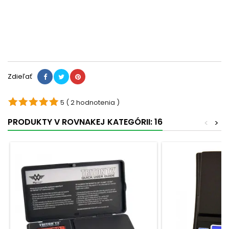
Zdieľať
5
( 2 hodnotenia )
PRODUKTY V ROVNAKEJ KATEGÓRII: 16
<
>