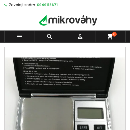
Zavolajte nám:
0949118671
0



shopping_cart