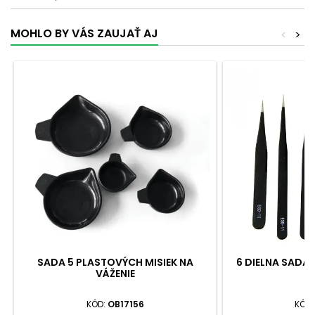
MOHLO BY VÁS ZAUJAŤ AJ
<
>
SADA 5 PLASTOVÝCH MISIEK NA
6 DIELNA SADA 
VÁŽENIE
V
KÓD:
OB17156
KÓD