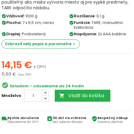
použiteľný ako miska vytvoria miesto aj pre sypké predmety,
TARE odpočíta nádobu.
Váživosť:
1000 g
Rozlíšenie:
0,1 g
check_circle
check_circle
Plocha:
7 x 6,5 cm, nerez
Funkcie:
TARE, manuálna
check_circle
check_circle
kalibrácia
Displej:
Podsvietený
Napájanie:
2x AAA batérie
check_circle
check_circle
Zobraziť celý popis a parametre
keyboard_arrow_down
14,15 €
s DPH
11,50 €
bez DPH
check_circle
Skladom
Vložiť do košíka
Množstvo

Rýchle doručenie
30 dní na vrátenie
Bezpečný nákup
local_shipping
assignment_return
verified_user
Odosielame do 24 h
bez udania dôvodu
Overený obchod