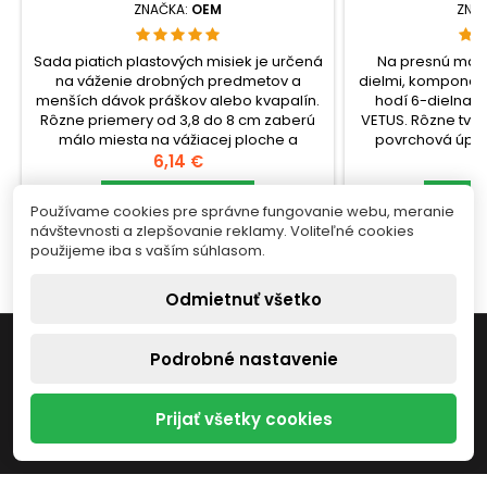
ZNAČKA:
OEM
ZNA
Sada piatich plastových misiek je určená
Na presnú mani
na váženie drobných predmetov a
dielmi, komponen
menších dávok práškov alebo kvapalín.
hodí 6-dielna s
Rôzne priemery od 3,8 do 8 cm zaberú
VETUS. Rôzne tvary
málo miesta na vážiacej ploche a
povrchová úprav
umožnia zvoliť misku podľa množstva
Cena
poškodenia cit
C
6,14 €
1
materiálu, aby sa obsah voľne zmestil
ochranné krytky šp
dovnútra.check_circleTyp: sada
Vložiť do košíka
ukladaní nástro
Vlo


Používame cookies pre správne fungovanie webu, meranie
plastových misiek na
Sada 
návštevnosti a zlepšovanie reklamy. Voliteľné cookies


Skladom
S
váženiecheck_circleBalenie: 5 ks
pinzietcheck_cir
použijeme iba s vaším súhlasom.
(priemer 3,8–8...
Odmietnuť všetko

INFORMÁCIE
Podrobné nastavenie

NÁŠ OBCHOD
Prijať všetky cookies

VÁŠ ÚČET