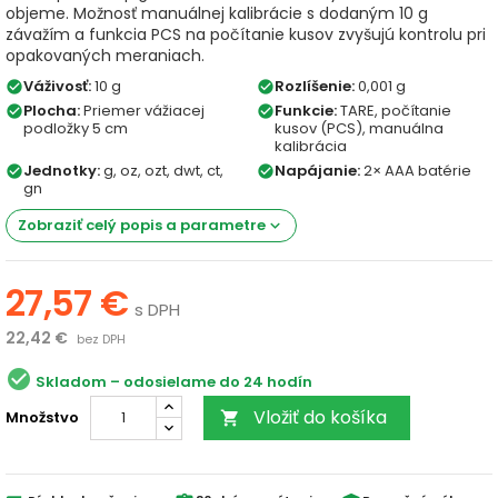
objeme. Možnosť manuálnej kalibrácie s dodaným 10 g
závažím a funkcia PCS na počítanie kusov zvyšujú kontrolu pri
opakovaných meraniach.
Váživosť:
10 g
Rozlíšenie:
0,001 g
check_circle
check_circle
Plocha:
Priemer vážiacej
Funkcie:
TARE, počítanie
check_circle
check_circle
podložky 5 cm
kusov (PCS), manuálna
kalibrácia
Jednotky:
g, oz, ozt, dwt, ct,
Napájanie:
2× AAA batérie
check_circle
check_circle
gn
Zobraziť celý popis a parametre
keyboard_arrow_down
27,57 €
s DPH
22,42 €
bez DPH
check_circle
Skladom
Vložiť do košíka
Množstvo
