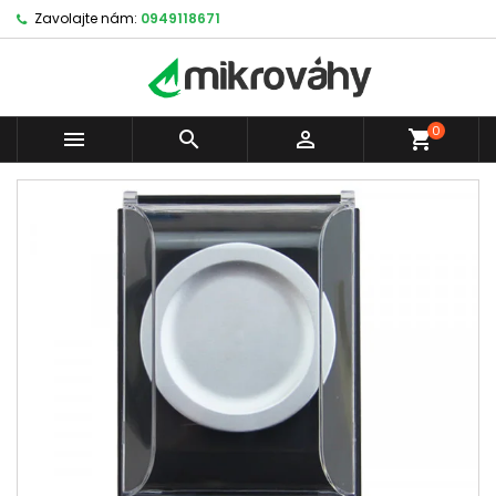
Zavolajte nám:
0949118671
0



shopping_cart