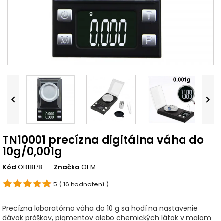


TN10001 precízna digitálna váha do
10g/0,001g
Kód
OB18178
Značka
OEM
5
( 16 hodnotení )
Precízna laboratórna váha do 10 g sa hodí na nastavenie
dávok práškov, pigmentov alebo chemických látok v malom