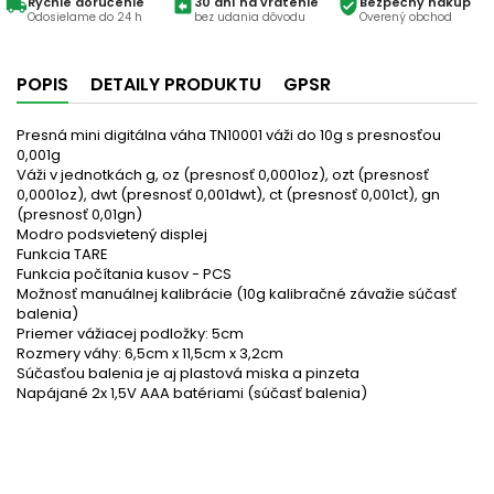
Rýchle doručenie
30 dní na vrátenie
Bezpečný nákup
local_shipping
assignment_return
verified_user
Odosielame do 24 h
bez udania dôvodu
Overený obchod
POPIS
DETAILY PRODUKTU
GPSR
Presná mini digitálna váha TN10001 váži do 10g s presnosťou
0,001g
Váži v jednotkách g, oz (presnosť 0,0001oz), ozt (presnosť
0,0001oz), dwt (presnosť 0,001dwt), ct (presnosť 0,001ct), gn
(presnosť 0,01gn)
Modro podsvietený displej
Funkcia TARE
Funkcia počítania kusov - PCS
Možnosť manuálnej kalibrácie (10g kalibračné závažie súčasť
balenia)
Priemer vážiacej podložky: 5cm
Rozmery váhy: 6,5cm x 11,5cm x 3,2cm
Súčasťou balenia je aj plastová miska a pinzeta
Napájané 2x 1,5V AAA batériami (súčasť balenia)