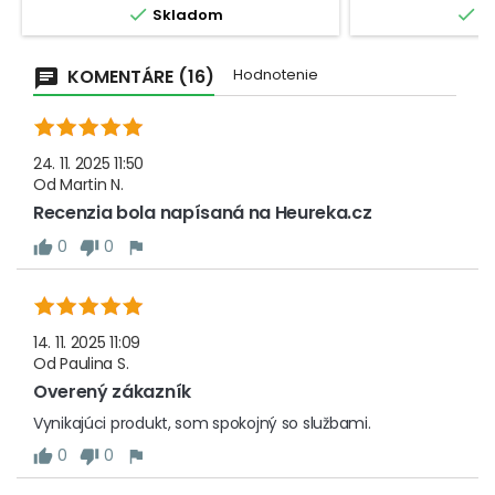


Skladom
S
gcheck_circleRozlíšenie: 0,01...
gcheck_circle
KOMENTÁRE (16)
Hodnotenie
24. 11. 2025 11:50
Od
Martin N.
Recenzia bola napísaná na Heureka.cz
0
0
14. 11. 2025 11:09
Od
Paulina S.
Overený zákazník
Vynikajúci produkt, som spokojný so službami.
0
0