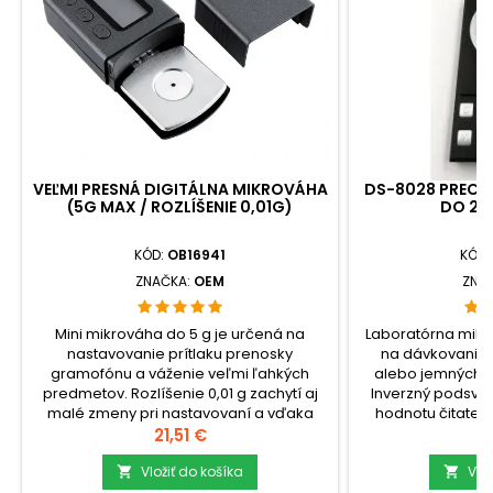
VEĽMI PRESNÁ DIGITÁLNA MIKROVÁHA
DS-8028 PRECÍZ
(5G MAX / ROZLÍŠENIE 0,01G)
DO 20
KÓD:
OB16941
KÓD:
ZNAČKA:
OEM
ZNA
Mini mikrováha do 5 g je určená na
Laboratórna mikr
nastavovanie prítlaku prenosky
na dávkovanie 
gramofónu a váženie veľmi ľahkých
alebo jemných g
predmetov. Rozlíšenie 0,01 g zachytí aj
Inverzný podsvie
malé zmeny pri nastavovaní a vďaka
hodnotu čitateľn
ochrannému puzdru a 5 g závažiu v
Cena
pinzetou z bale
C
21,51 €
3
balení sa prístroj dá jednoducho
manipulácii s dr
prenášať a podľa potreby znovu
Vložiť do košíka
vážiacej podložky
Vlo


nakalibrovať.check_circleVáživosť: 5
20 gcheck_circ