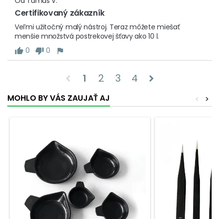
Od
Tamás V.
Certifikovaný zákazník
Veľmi užitočný malý nástroj. Teraz môžete miešať 
menšie množstvá postrekovej šťavy ako 10 l.
0
0
1
2
3
4
chevron_left
chevron_right
MOHLO BY VÁS ZAUJAŤ AJ
<
>