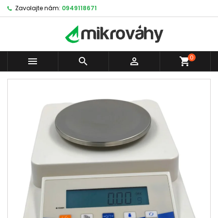
Zavolajte nám:
0949118671
0



shopping_cart