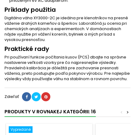
priloženým 6V AC adaptérom.
Príklady použitia
Digitálna váha XY3000-2C je ideálna pre klenotníkov na presné
váženie drahých kameňov a šperkov. Laboratóriá ju ocenia pri
chemických analýzach a experimentoch. V domácnostiach
nájde využitie pri vážení korenín, byliniek a iných prísad s
vysokou presnosťou.
Praktické rady
Pri používaní funkcie počítania kusov (PCS) dbajte na správne
nastavenie veľkosti vzorky pre čo najpresnejšie výsledky.
Pravidelná kalibrácia je dôležitá pre zachovanie presnosti
váženia, preto postupujte podľa pokynov výrobcu. Pre najlepšie
výsledky vždy používajte váhu na stabilnom a rovnom povrchu.
Zdieľať
PRODUKTY V ROVNAKEJ KATEGÓRII: 16
<
>
Vypredané