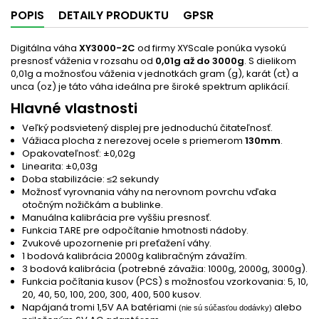
POPIS
DETAILY PRODUKTU
GPSR
Digitálna váha
XY3000-2C
od firmy XYScale ponúka vysokú
presnosť váženia v rozsahu od
0,01g až do 3000g
. S dielikom
0,01g a možnosťou váženia v jednotkách gram (g), karát (ct) a
unca (oz) je táto váha ideálna pre široké spektrum aplikácií.
Hlavné vlastnosti
Veľký podsvietený displej pre jednoduchú čitateľnosť.
Vážiaca plocha z nerezovej ocele s priemerom
130mm
.
Opakovateľnosť: ±0,02g
Linearita: ±0,03g
Doba stabilizácie: ≤2 sekundy
Možnosť vyrovnania váhy na nerovnom povrchu vďaka
otočným nožičkám a bublinke.
Manuálna kalibrácia pre vyššiu presnosť.
Funkcia TARE pre odpočítanie hmotnosti nádoby.
Zvukové upozornenie pri preťažení váhy.
1 bodová kalibrácia 2000g kalibračným závažím.
3 bodová kalibrácia (potrebné závažia: 1000g, 2000g, 3000g).
Funkcia počítania kusov (PCS) s možnosťou vzorkovania: 5, 10,
20, 40, 50, 100, 200, 300, 400, 500 kusov.
Napájaná tromi 1,5V AA batériami
alebo
(nie sú súčasťou dodávky)