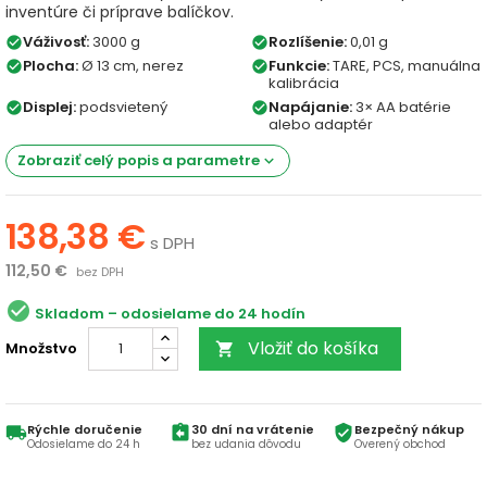
inventúre či príprave balíčkov.
Váživosť:
3000 g
Rozlíšenie:
0,01 g
check_circle
check_circle
Plocha:
Ø 13 cm, nerez
Funkcie:
TARE, PCS, manuálna
check_circle
check_circle
kalibrácia
Displej:
podsvietený
Napájanie:
3× AA batérie
check_circle
check_circle
alebo adaptér
Zobraziť celý popis a parametre
keyboard_arrow_down
138,38 €
s DPH
112,50 €
bez DPH
check_circle
Skladom
Vložiť do košíka
Množstvo

Rýchle doručenie
30 dní na vrátenie
Bezpečný nákup
local_shipping
assignment_return
verified_user
Odosielame do 24 h
bez udania dôvodu
Overený obchod