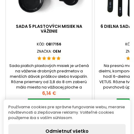
SADA 5 PLASTOVÝCH MISIEK NA
6 DIELNA SADA 
VÁŽENIE
V
KÓD:
OB17156
KÓD
ZNAČKA:
OEM
ZNA
Sada piatich plastových misiek je určená
Na presnú mani
na váženie drobných predmetov a
dielmi, komponen
menších dávok práškov alebo kvapalín.
hodí 6-dielna s
Rôzne priemery od 3,8 do 8 cm zaberú
VETUS. Rôzne tvary
málo miesta na vážiacej ploche a
povrchová úprav
umožnia zvoliť misku podľa množstva
Cena
poškodenia cit
C
6,14 €
1
materiálu, aby sa obsah voľne zmestil
ochranné krytky šp
dovnútra.check_circleTyp: sada
Vložiť do košíka
ukladaní nástro
Vlo


Používame cookies pre správne fungovanie webu, meranie
plastových misiek na
Sada 
návštevnosti a zlepšovanie reklamy. Voliteľné cookies


Skladom
S
váženiecheck_circleBalenie: 5 ks
pinzietcheck_cir
použijeme iba s vaším súhlasom.
(priemer 3,8–8...
Odmietnuť všetko