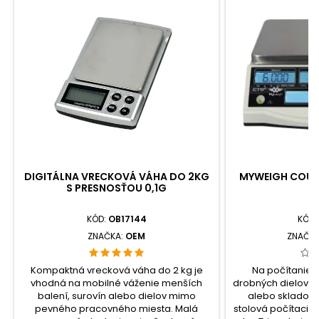
DIGITÁLNA VRECKOVÁ VÁHA DO 2KG
MYWEIGH COUNT
S PRESNOSŤOU 0,1G
KÓD:
OB17144
KÓD:
ZNAČKA:
OEM
ZNAČK
Kompaktná vrecková váha do 2 kg je
Na počítanie 
vhodná na mobilné váženie menších
drobných dielov, 
balení, surovín alebo dielov mimo
alebo skladový
pevného pracovného miesta. Malá
stolová počítacia