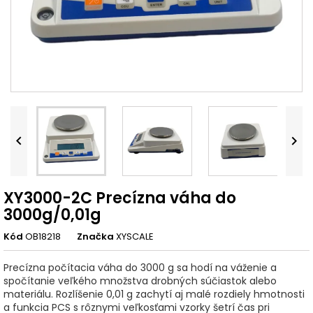


XY3000-2C Precízna váha do
3000g/0,01g
Kód
OB18218
Značka
XYSCALE
Precízna počítacia váha do 3000 g sa hodí na váženie a
spočítanie veľkého množstva drobných súčiastok alebo
materiálu. Rozlíšenie 0,01 g zachytí aj malé rozdiely hmotnosti
a funkcia PCS s rôznymi veľkosťami vzorky šetrí čas pri