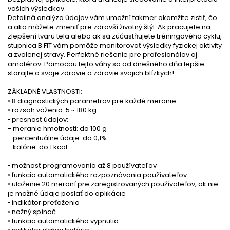
vašich výsledkov.
Detailná analýza údajov vám umožní takmer okamžite zistiť, čo
a ako môžete zmeniť pre zdravší životný štýl. Ak pracujete na
zlepšení tvaru tela alebo ak sa zúčastňujete tréningového cyklu,
stupnica B.FIT vám pomôže monitorovať výsledky fyzickej aktivity
a zvolenej stravy. Perfektné riešenie pre profesionálov aj
amatérov. Pomocou tejto váhy sa od dnešného dňa lepšie
starajte o svoje zdravie a zdravie svojich blízkych!
ZÁKLADNÉ VLASTNOSTI:
• 8 diagnostických parametrov pre každé meranie
• rozsah váženia: 5 ~ 180 kg
• presnosť údajov:
- meranie hmotnosti: do 100 g
- percentuálne údaje: do 0,1%
- kalórie: do 1 kcal
• možnosť programovania až 8 používateľov
• funkcia automatického rozpoznávania používateľov
• uloženie 20 meraní pre zaregistrovaných používateľov, ak nie
je možné údaje poslať do aplikácie
• indikátor preťaženia
• nožný spínač
• funkcia automatického vypnutia