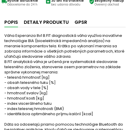
Rýchle doručenie
30 dní na vrátenie
Bezpečný nákup
local_shipping
assignment_return
verified_user
Odosielame do 24 h
bez udania dôvodu
Overený obchod
POPIS
DETAILY PRODUKTU
GPSR
Váha Esperanza 8v1 B.FIT diagnostická váha využíva inovatívne
technológie BIA (bioelektrická impedančná analýza) na
meranie komponentov tela. Krátko po vykonaní merania sa
zobrazia informácie o všetkých potrebných parametroch, ktoré
uľahčujú sledovanie vášho zdravia.
B.FIT analytická váha je určená pre systematické sledovanie
telesného zloženia, stanovenie osem parametrov na základe
správne vykonanej merania:
- telesná hmotnosť [kg]
- obsah telesného tuku [%]
- obsah vody v tele [%]
- hmotnosť svalov [kg]
- hmotnosť kosti [kg]
- index viscerálneho tuku
- index telesnej hmotnosti (BMI)
- identifikácia optimálneho príjmu kalórií [kcal]
Dáta sa odosielajú priamo pomocou technológie Bluetooth do
bezplatnej aplikácie, ktorá uľahčuje sledovanie a interpretáciu