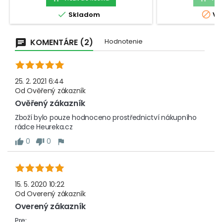
meraní.check_circleVáživosť: 180
domácnosti.check


Skladom
Vy
kgcheck_circleRozlíšenie: 100
kgcheck_circle
gcheck_circleFunkcie:...
KOMENTÁRE (2)
Hodnotenie
25. 2. 2021 6:44
Od
Ověřený zákazník
Ověřený zákazník
Zboží bylo pouze hodnoceno prostřednictví nákupního 
rádce Heureka.cz
0
0
15. 5. 2020 10:22
Od
Overený zákazník
Overený zákazník
Pre:
