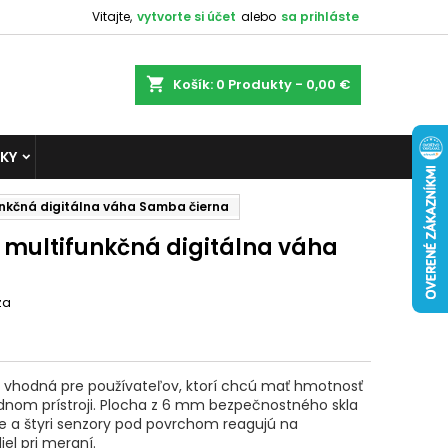
Vitajte,
vytvorte si účet
alebo
sa prihláste
shopping_cart
Košík:
0
Produkty - 0,00 €
KY
nkčná digitálna váha Samba čierna
 multifunkčná digitálna váha
za
e vhodná pre používateľov, ktorí chcú mať hmotnosť
ednom prístroji. Plocha z 6 mm bezpečnostného skla
 a štyri senzory pod povrchom reagujú na
el pri meraní.