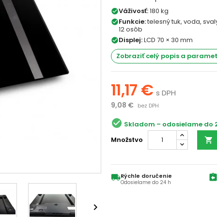
Váživosť:
180 kg
check_circle
Funkcie:
telesný tuk, voda, sva
check_circle
12 osôb
Displej:
LCD 70 × 30 mm
check_circle
Zobraziť celý popis a parame
11,17 €
s DPH
9,08 €
bez DPH
check_circle
Skladom
Množstvo

Rýchle doručenie
local_shipping
assignment_retu
Odosielame do 24 h
