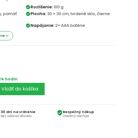
Rozlíšenie:
100 g
check_circle
ly, pamäť
Plocha:
30 × 30 cm, tvrdené sklo, čierne
check_circle
Napájanie:
2× AAA batérie
check_circle
tre
keyboard_arrow_down
Vložiť do košíka
30 dní na vrátenie
Bezpečný nákup
rn
verified_user
bez udania dôvodu
Overený obchod