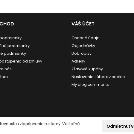
BCHOD
VÁŠ ÚČET
 podmienky
Osobné údaje
čné podmienky
Objednávky
é podmienky
Dobropisy
odstúpenia od zmluvy
Adresy
te nás
Zľavové kupóny
ánok
Nastavenia súborov cookie
My blog comments
vnosti a zlepšovanie reklamy. Voliteľné
Odmietnuť v