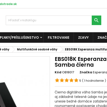
dotrade.sk

PLNKY/PRÍSLUŠENSTVO
FILTROVANIE
ZĽAVY
ZNAČ
é váhy
Multifunkčné osobné váhy
EBS018K Esperanza multifu
EBS018K Esperanza
Samba čierna
Kód
OB18017
Značka
Esperan
5
( 1 hodnotenie )
Čierna digitálna váha Samba j
aj základné telesné údaje na j
unesie bežné domáce zaťaženie
rovnomerné postavenie chodidi