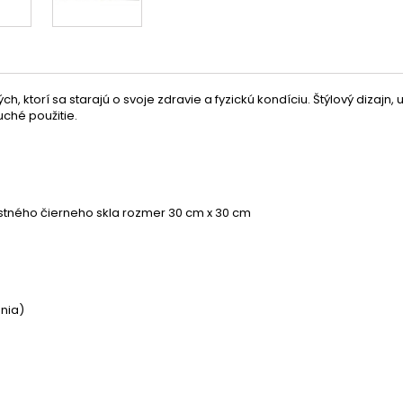
 ktorí sa starajú o svoje zdravie a fyzickú kondíciu. Štýlový dizajn, 
ché použitie.
tného čierneho skla rozmer 30 cm x 30 cm
enia)