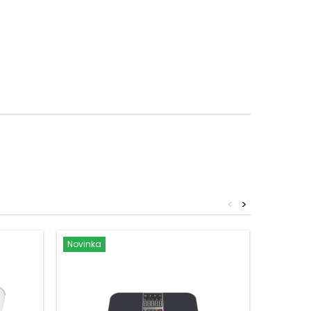
<
>
Novinka