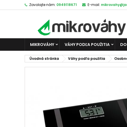
Zavolajte nám:
0949118671
E-mail:
mikrovahy@ja
MIKROVÁHY
VÁHY PODĽA POUŽITIA
DO
Úvodná stránka
Váhy podľa použitia
Osobn