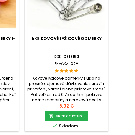
ERKY 1-
5KS KOVOVÉ LYŽICOVÉ ODMERKY
KÓD:
OB18150
ZNAČKA:
OEM
 určená
Kovové lyžicové odmerky slúžia na
stiev
presné objemové dávkovanie surovín
 varení,
pri vážení, varení alebo príprave zmesí.
áhe. Päť
Päť veľkostí od 0,75 do 15 ml pokrýva
 g/ml
bežné receptúry a nerezová oceľ s
karabíne
krúžkom na spojenie uľahčuje
Cena
5,02 €
ožené
skladovanie pri
ada
pracovisku.check_circleTyp: Sada 5
Vložiť do košíka

kovových odmerných

Skladom
5 ks (1–
lyžíccheck_circleMateriál: Nerezová
:...
oceľcheck_circleBalenie: 5 ks (0,75–