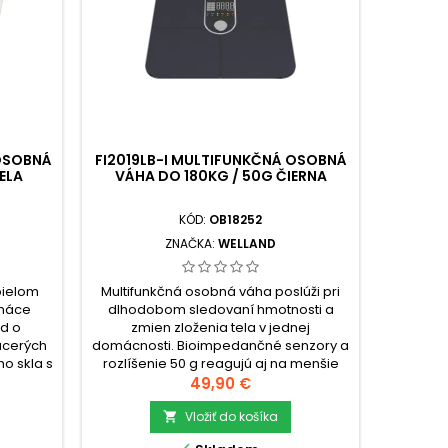
 OSOBNÁ
FI2019LB-I MULTIFUNKČNÁ OSOBNÁ
ELA
VÁHA DO 180KG / 50G ČIERNA
MULTI
KÓD:
OB18252
ZNAČKA:
WELLAND
bielom
Multifunkčná osobná váha poslúži pri
Multifu
omáce
dlhodobom sledovaní hmotnosti a
bielej 
d o
zmien zloženia tela v jednej
váženie
acerých
domácnosti. Bioimpedančné senzory a
podiele 
ho skla s
rozlíšenie 50 g reagujú aj na menšie
disple
ytvára
výkyvy, pričom údaje sa po spárovaní
Cena
stúp
49,90 €
ľahko sa
prenášajú do aplikácie Fitdays pre
merania 
Vložiť do košíka
prehľad v

sť: 180
grafoch.check_circleVáživosť: 180
kúpeľn