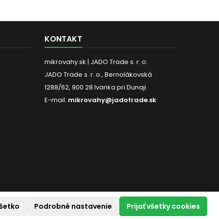
15...
KONTAKT
mikrovahy.sk | JADO Trade s. r. o.
JADO Trade s. r. o., Bernolákovská
1288/62, 900 28 Ivanka pri Dunaji
E-mail:
mikrovahy@jadotrade.sk
šetko
Podrobné nastavenie
Prijať všetky cookies
SLEDUJTE NÁS