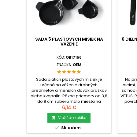
SADA 5 PLASTOVÝCH MISIEK NA
6 DIEL
VÁŽENIE
KÓD:
OB17156
ZNAČKA:
OEM
Sada piatich plastových misiek je
Na pr
určená na váženie drobných
dielmi
predmetov a menších dávok práškov
sa hodí
alebo kvapalín. Rôzne priemery od 3,8
VETUS. R
do 8 cm zaberú málo miesta na
povrch
vážiacej ploche a umožnia zvoliť misku
Cena
pošk
6,14 €
podľa množstva materiálu, aby sa
ochrann
obsah voľne zmestil
Vložiť do košíka
pri ukla

dovnútra.check_circleTyp: sada

Skladom
plastových misiek na
pinzie
váženiecheck_circleBalenie: 5 ks