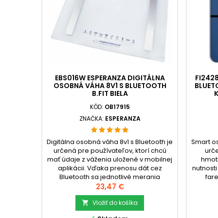
EBS016W ESPERANZA DIGITÁLNA
FI2428
OSOBNÁ VÁHA 8V1 S BLUETOOTH
BLUET
B.FIT BIELA
K
KÓD:
OB17915
ZNAČKA:
ESPERANZA
Digitálna osobná váha 8v1 s Bluetooth je
Smart os
určená pre používateľov, ktorí chcú
urč
mať údaje z váženia uložené v mobilnej
hmotn
aplikácii. Vďaka prenosu dát cez
nutnosti
Bluetooth sa jednotlivé merania
fare
ukladajú do smartfónu a používateľ vidí
Cena
hmotnos
23,47 €
vývoj hmotnosti, telesného tuku aj
plo
indexu BMI v
Vložiť do košíka
čit

čase.check_circleVáživosť: 180
váh