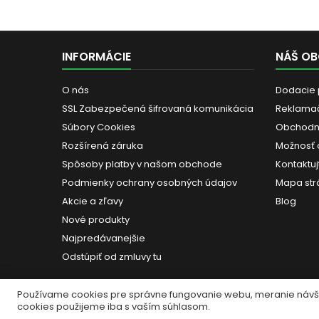
(priemer 3,8–8...
INFORMÁCIE
NÁŠ O
O nás
Dodacie
SSL Zabezpečená šifrovaná komunikácia
Reklama
Súbory Cookies
Obchodn
Rozšírená záruka
Možnosť 
Spôsoby platby v našom obchode
Kontaktuj
Podmienky ochrany osobných údajov
Mapa str
Akcie a zľavy
Blog
Nové produkty
Najpredávanejšie
Odstúpiť od zmluvy tu
Používame cookies pre správne fungovanie webu, meranie návšte
cookies použijeme iba s vaším súhlasom.