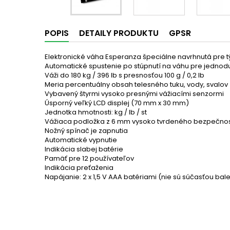
POPIS
DETAILY PRODUKTU
GPSR
Elektronické váha Esperanza špeciálne navrhnutá pre tých,
Automatické spustenie po stúpnutí na váhu pre jednodu
Váži do 180 kg / 396 lb s presnosťou 100 g / 0,2 lb
Meria percentuálny obsah telesného tuku, vody, svalov
Vybavený štyrmi vysoko presnými vážiacími senzormi
Úsporný veľký LCD displej (70 mm x 30 mm)
Jednotka hmotnosti: kg / lb / st
Vážiaca podložka z 6 mm vysoko tvrdeného bezpečnos
Nožný spínač je zapnutia
Automatické vypnutie
Indikácia slabej batérie
Pamäť pre 12 používateľov
Indikácia preťaženia
Napájanie: 2 x 1,5 V AAA batériami (nie sú súčasťou bal