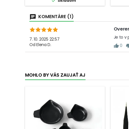

Skladom
kgcheck_circleRozlíšenie: 100
kgch
gcheck_circleFunkcie:...
KOMENTÁRE (1)
Overe
Je to v 
7. 10. 2025 22:57
Od
Elena D.
0
MOHLO BY VÁS ZAUJAŤ AJ