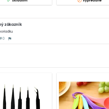


Skladom
Vypredané
eck_circleRozlíšenie: 100...
kgcheck_circleRozlíšenie:
gcheck_circleFunkcie: teles
ný zákazník
poriadku
0