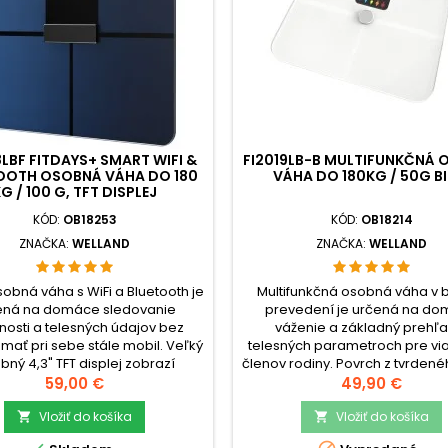
LBF FITDAYS+ SMART WIFI &
FI2019LB-B MULTIFUNKČNÁ
OOTH OSOBNÁ VÁHA DO 180
VÁHA DO 180KG / 50G BI
G / 100 G, TFT DISPLEJ
KÓD:
OB18253
KÓD:
OB18214
ZNAČKA:
WELLAND
ZNAČKA:
WELLAND
obná váha s WiFi a Bluetooth je
Multifunkčná osobná váha v 
ená na domáce sledovanie
prevedení je určená na d
osti a telesných údajov bez
váženie a základný prehľa
 mať pri sebe stále mobil. Veľký
telesných parametroch pre vi
bný 4,3" TFT displej zobrazí
členov rodiny. Povrch z tvrdené
ť aj základné trendy priamo na
Cena
integrovanými ITO senzormi v
Cena
59,00 €
49,90 €
che, takže priebeh zmien je
rovnomernú vážiacu plochu a 
ateľný hneď po vystúpení z
Vložiť do košíka
čistí po každodennom
Vložiť do košíka


y.check_circleVáživosť: 180
používaní.check_circleVáživo