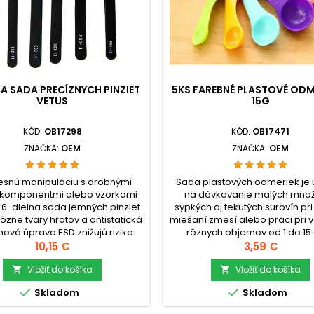
NA SADA PRECÍZNYCH PINZIET
5KS FAREBNÉ PLASTOVÉ ODM
VETUS
15G
KÓD:
OB17298
KÓD:
OB17471
ZNAČKA:
OEM
ZNAČKA:
OEM
esnú manipuláciu s drobnými
Sada plastových odmeriek je
, komponentmi alebo vzorkami
na dávkovanie malých množ
 6-dielna sada jemných pinziet
sypkých aj tekutých surovín pri
ôzne tvary hrotov a antistatická
miešaní zmesí alebo práci pri v
ová úprava ESD znižujú riziko
rôznych objemov od 1 do 15
odenia citlivých súčiastok a
Cena
pokryje bežné dávky a vďaka 
Cena
10,15 €
3,59 €
é krytky špičiek chránia hroty
zostanú všetky odmerky ul
daní nástrojov.check_circleTyp:
Vložiť do košíka
spolu.check_circleTyp: s
Vložiť do košíka


Sada precíznych
plastových


Skladom
Skladom
tcheck_circlePočet dielov: 6...
odmeriekcheck_circleBalenie: 
15 g/ml)check_circleMateriál