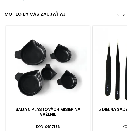
MOHLO BY VÁS ZAUJAŤ AJ
<
>
SADA 5 PLASTOVÝCH MISIEK NA
6 DIELNA SADA 
VÁŽENIE
V
KÓD:
OB17156
KÓD