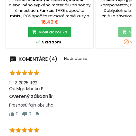
alebo iného sypkého materiálu pri hobby
komponentov, byli
činnostiach. Funkcia TARE odpočíta
Dobíjateľná bat
misku, PCS spočíta rovnaké malé kusy a
znižuje závislosť 
hodnota zostáva čitateľná na
Cena
ochranný kryt p
C
16,40 €
2
podsvietenom displeji aj pri horšom
vytvára stabilný 
svetle.check_circleVáživosť: 300
Vložiť do košíka
materiály.check_
Vlo


gcheck_circleRozlíšenie: 0,01
gcheck_circl


Skladom
Vy
gcheck_circlePlocha: 5,2 x 5,7 cm,...
gcheck_cir
KOMENTÁRE (4)
Hodnotenie
11. 12. 2025 11:22
Od
Mgr. Marián P.
Overený zákazník
Presnosť, fajn obsluha
0
0