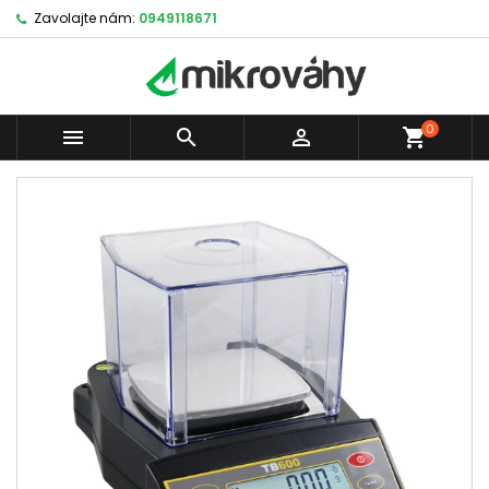
Zavolajte nám:
0949118671
0



shopping_cart