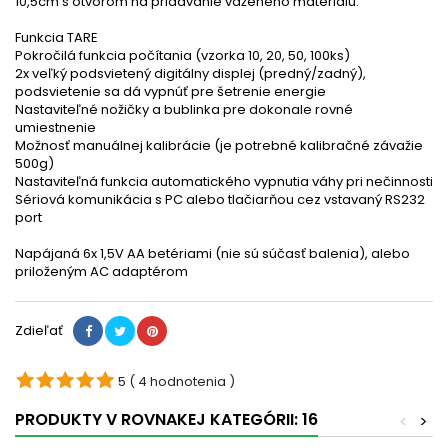
10,5cm s otvorom na pridávanie váženého materiálu.
Funkcia TARE
Pokročilá funkcia počítania (vzorka 10, 20, 50, 100ks)
2x veľký podsvietený digitálny displej (predný/zadný),
podsvietenie sa dá vypnúť pre šetrenie energie
Nastaviteľné nožičky a bublinka pre dokonale rovné
umiestnenie
Možnosť manuálnej kalibrácie (je potrebné kalibračné závažie
500g)
Nastaviteľná funkcia automatického vypnutia váhy pri nečinnosti
Sériová komunikácia s PC alebo tlačiarňou cez vstavaný RS232
port
Napájaná 6x 1,5V AA betériami (nie sú súčasť balenia), alebo
priloženým AC adaptérom
Zdieľať
5
( 4 hodnotenia )
PRODUKTY V ROVNAKEJ KATEGÓRII: 16
<
>