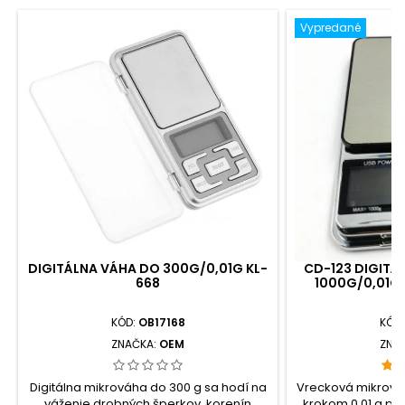
Vypredané
DIGITÁLNA VÁHA DO 300G/0,01G KL-
CD-123 DIGITÁ
668
1000G/0,01G 
KÓD:
OB17168
KÓD
ZNAČKA:
OEM
ZNA
Digitálna mikrováha do 300 g sa hodí na
Vrecková mikrová
váženie drobných šperkov, korenín
krokom 0,01 g pok