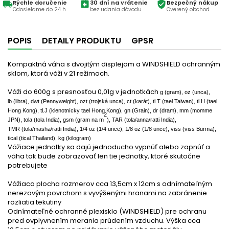
Rýchle doručenie
30 dní na vrátenie
Bezpečný nákup
local_shipping
assignment_return
verified_user
Odosielame do 24 h
bez udania dôvodu
Overený obchod
POPIS
DETAILY PRODUKTU
GPSR
Kompaktná váha s dvojitým displejom a WINDSHIELD ochranným
sklom, ktorá váži v 21 režimoch.
Váži do 600g s presnosťou 0,01g v jednotkách
g (gram), oz
(unca)
,
lb
(libra)
, dwt
(Pennyweight)
, ozt
(trojská unca)
, ct
(karát)
, tl.T
(tael Taiwan)
, tl.H
(tael
Hong Kong)
, tl.J
(klenotnícky tael Hong Kong)
, gn
(Grain)
, dr
(dram)
, mm
(momme
2
JPN)
, tola
(tola India)
, gsm
(gram na m
)
, TAR
(tola/anna/ratti India)
,
TMR
(tola/masha/ratti India)
, 1/4 oz
(1/4 unce)
, 1/8 oz
(1/8 unce)
, viss
(viss Burma)
,
tical
(tical Thailand)
, kg
(kilogram)
Vážiace jednotky sa dajú jednoducho vypnúť alebo zapnúť a
váha tak bude zobrazovať len tie jednotky, ktoré skutočne
potrebujete
Vážiaca plocha rozmerov cca 13,5cm x 12cm s odnímateľným
nerezovým povrchom s vyvýšenými hranami na zabránenie
rozliatia tekutiny
Odnímateľné ochranné plexisklo (WINDSHIELD) pre ochranu
pred ovplyvnením merania prúdením vzduchu. Výška cca