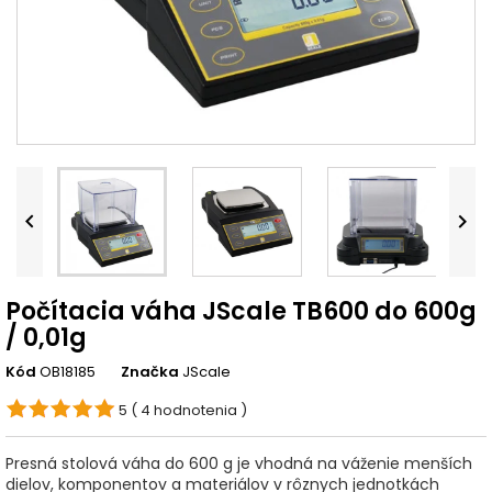


Počítacia váha JScale TB600 do 600g
/ 0,01g
Kód
OB18185
Značka
JScale
5
( 4 hodnotenia )
Presná stolová váha do 600 g je vhodná na váženie menších
dielov, komponentov a materiálov v rôznych jednotkách