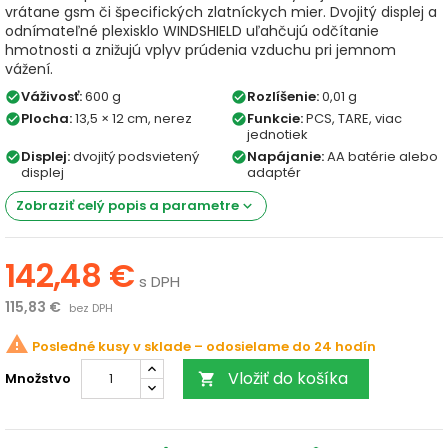
vrátane gsm či špecifických zlatníckych mier. Dvojitý displej a
odnímateľné plexisklo WINDSHIELD uľahčujú odčítanie
hmotnosti a znižujú vplyv prúdenia vzduchu pri jemnom
vážení.
Váživosť:
600 g
Rozlíšenie:
0,01 g
check_circle
check_circle
Plocha:
13,5 × 12 cm, nerez
Funkcie:
PCS, TARE, viac
check_circle
check_circle
jednotiek
Displej:
dvojitý podsvietený
Napájanie:
AA batérie alebo
check_circle
check_circle
displej
adaptér
Zobraziť celý popis a parametre
keyboard_arrow_down
142,48 €
s DPH
115,83 €
bez DPH
warning
Posledné kusy v sklade
Vložiť do košíka
Množstvo
