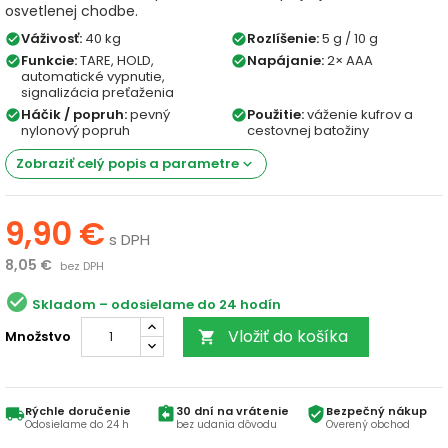
osvetlenej chodbe.
Váživosť:
40 kg
Rozlíšenie:
5 g / 10 g
check_circle
check_circle
Funkcie:
TARE, HOLD,
Napájanie:
2× AAA
check_circle
check_circle
automatické vypnutie,
signalizácia preťaženia
Háčik / popruh:
pevný
Použitie:
váženie kufrov a
check_circle
check_circle
nylonový popruh
cestovnej batožiny
Zobraziť celý popis a parametre
keyboard_arrow_down
9,90 €
s DPH
8,05 €
bez DPH
check_circle
Skladom
Vložiť do košíka
Množstvo

Rýchle doručenie
30 dní na vrátenie
Bezpečný nákup
local_shipping
assignment_return
verified_user
Odosielame do 24 h
bez udania dôvodu
Overený obchod