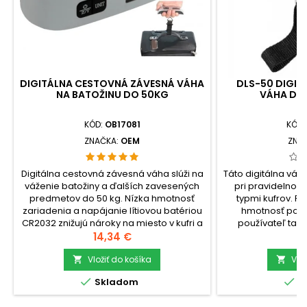
DIGITÁLNA CESTOVNÁ ZÁVESNÁ VÁHA
DLS-50 DIGIT
NA BATOŽINU DO 50KG
VÁHA DO 
KÓD:
OB17081
KÓD:
ZNAČKA:
OEM
ZNA
Digitálna cestovná závesná váha slúži na
Táto digitálna váha
váženie batožiny a ďalších zavesených
pri pravidelnom
predmetov do 50 kg. Nízka hmotnosť
typmi kufrov. F
zariadenia a napájanie lítiovou batériou
hmotnosť popr
CR2032 znižujú nároky na miesto v kufri a
používateľ tak 
kovový hák s popruhom zabezpečuje
Cena
hmotnosť batoži
C
14,34 €
1
pevné uchytenie tašiek či
podsvietený displ
kufrov.check_circleVáživosť:
Vložiť do košíka
librách.check_
Vlo


50kgcheck_circleRozlíšenie:
kgcheck_circ


Skladom
S
10gcheck_circleFunkcie: TARE, meranie...
gcheck_circleFunk