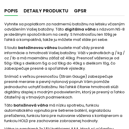
POPIS
DETAILY PRODUKTU
GPSR
Vyhnite sa poplatkom za nadmernú batožinu na letisku včasným
odvážením Vašej batožiny. Táto
digitálna váha
s názvom NS-8
je ideálnym spoločníkom na cesty. S hmotnosťou len 109g je
ľahká a kompaktná, takže ju môžete mať stále pri sebe.
S touto
batožinovou váhou
budete mať vždy presné
informácie o hmotnosti Vašej batožiny. Váži v jednotkách g / kg /
oz / lb a má maximálnu záťaž až 40kg. Presnosť váženia je od
50g-10kg s dielikom 5g a od 10kg do 40kg s dielikom 10g, čo
zabezpečuje presné a spoľahlivé výsledky.
Snímač s veľkou presnosťou (Strain Gauge) zabezpečuje
presné meranie a pevný nylonový popruh Vám pomôže
jednoducho uchytiť batožinu. Na ľahké čítanie hmotnosti slúži
digitálny displej s modrým podsvietením, ktorý je presný a ľahko
čitateľný aj v tmavých podmienkach.
Táto
batožinová váha
má nízku spotrebu, funkciu
automatického vypnutia pre šetrenie batérií, signalizáciu
preťaženia, funkciu tara pre nulovanie váženia s kontajnerom a
funkciu HOLD pre zachovanie zobrazenej hodnoty.
Váha je napájaná 2x 1,5V batériami AAA, ktoré sú súčasťou