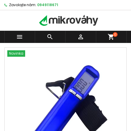
Zavolajte nám:
0949118671
0



shopping_cart
Novinka