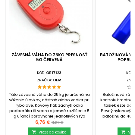
ZÁVESNÁ VÁHA DO 25KG PRESNOSŤ
BATOŽINOVÁ VÁ
5G ČERVENÁ
POPRU
KÓD:
OB17123
KÓD
ZNAČKA:
OEM
ZNA
Táto závesná váha do 25 kg je určená na
Batožinová záve
váženie úlovkov, nástrah alebo vedier pri
kontrolu hmotnost
rybolove. Kovový hák zachytí očko
tašiek ešte d
podberáka či vedra a jemné rozlíšenie 5
Pevný nylonový p
g uľahčí porovnanie jednotlivých rýb
batožinu do 40 
alebo nastavenie limitu pri púšťaní
Cena
Základná
čitateľná na pods
C
6,76 €
9
11,27 €
menších kusov.check_circleVáživosť: 25
horšie
cena
kgcheck_circleRozlíšenie: 5
Vložiť do košíka
chodbe.check_
Vlo

