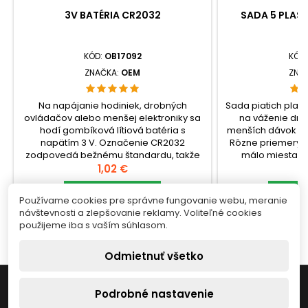
3V BATÉRIA CR2032
SADA 5 PLAS
V
KÓD:
OB17092
KÓD
ZNAČKA:
OEM
ZNA
Na napájanie hodiniek, drobných
Sada piatich plast
ovládačov alebo menšej elektroniky sa
na váženie dr
hodí gombíková lítiová batéria s
menších dávok pr
napätím 3 V. Označenie CR2032
Rôzne priemery o
zodpovedá bežnému štandardu, takže
málo miesta na
pri výmene stačí sledovať požadovaný
Cena
umožnia zvoliť 
C
1,02 €
6
typ článku v špecifikácii
materiálu, aby s
zariadenia.check_circleTyp: lítiová
Vložiť do košíka
dovnútra.chec
Vlo


Používame cookies pre správne fungovanie webu, meranie
gombíková batéria CR2032, 3
plastový
návštevnosti a zlepšovanie reklamy. Voliteľné cookies


Skladom
S
Vcheck_circleKompatibilita: ECR2032,
váženiecheck_c
použijeme iba s vaším súhlasom.
KCR2032, BR2032, LM2032,...
(priem
Odmietnuť všetko

INFORMÁCIE
Podrobné nastavenie