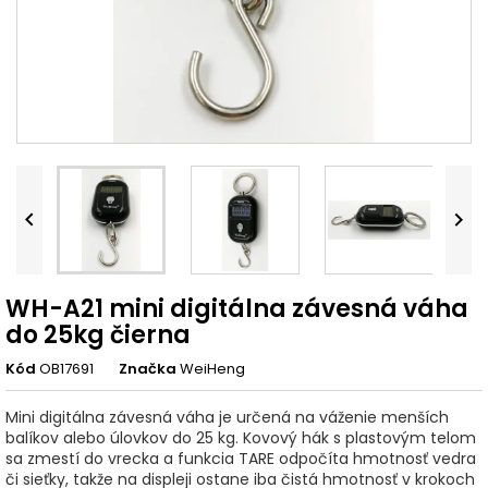


WH-A21 mini digitálna závesná váha
do 25kg čierna
Kód
OB17691
Značka
WeiHeng
Mini digitálna závesná váha je určená na váženie menších
balíkov alebo úlovkov do 25 kg. Kovový hák s plastovým telom
sa zmestí do vrecka a funkcia TARE odpočíta hmotnosť vedra
či sieťky, takže na displeji ostane iba čistá hmotnosť v krokoch