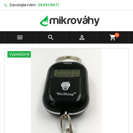
Zavolajte nám:
0949118671
0



shopping_cart
Vypredané