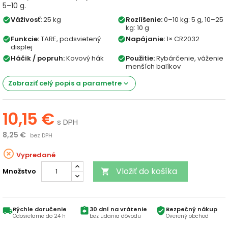
5–10 g.
Váživosť:
25 kg
Rozlíšenie:
0–10 kg: 5 g, 10–25
check_circle
check_circle
kg: 10 g
Funkcie:
TARE, podsvietený
Napájanie:
1× CR2032
check_circle
check_circle
displej
Háčik / popruh:
Kovový hák
Použitie:
Rybárčenie, váženie
check_circle
check_circle
menších balíkov
Zobraziť celý popis a parametre
keyboard_arrow_down
10,15 €
s DPH
8,25 €
bez DPH
highlight_off
Vypredané
Vložiť do košíka
Množstvo

Rýchle doručenie
30 dní na vrátenie
Bezpečný nákup
local_shipping
assignment_return
verified_user
Odosielame do 24 h
bez udania dôvodu
Overený obchod