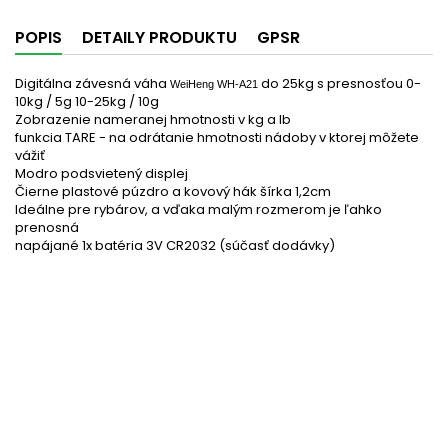
POPIS
DETAILY PRODUKTU
GPSR
Digitálna závesná váha
do 25kg s presnosťou 0-
WeiHeng WH-A21
10kg / 5g 10-25kg / 10g
Zobrazenie nameranej hmotnosti v kg a lb
funkcia TARE - na odrátanie hmotnosti nádoby v ktorej môžete
vážiť
Modro podsvietený displej
Čierne plastové púzdro a kovový hák šírka 1,2cm
Ideálne pre rybárov, a vďaka malým rozmerom je ľahko
prenosná
napájané 1x batéria 3V CR2032 (súčasť dodávky)