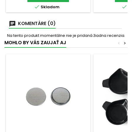
gcheck_circleFunkcie:
kgcheck_circleR


Skladom
S
TAREcheck_circleNapájanie: 1×...
gcheck_circleF
autom
KOMENTÁRE (0)
Na tento produkt momentálne nie je pridaná žiadna recenzia.
MOHLO BY VÁS ZAUJAŤ AJ
<
>