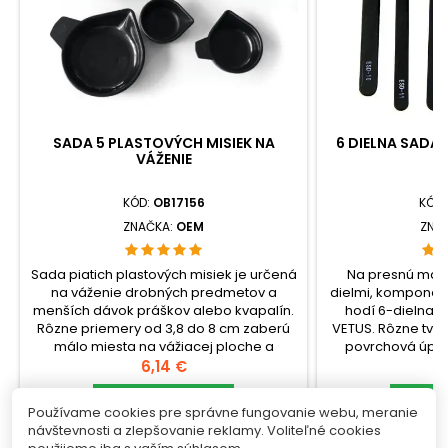
SADA 5 PLASTOVÝCH MISIEK NA
6 DIELNA SADA 
VÁŽENIE
V
KÓD:
OB17156
KÓD
ZNAČKA:
OEM
ZNA
Sada piatich plastových misiek je určená
Na presnú mani
na váženie drobných predmetov a
dielmi, komponen
menších dávok práškov alebo kvapalín.
hodí 6-dielna s
Rôzne priemery od 3,8 do 8 cm zaberú
VETUS. Rôzne tvary
málo miesta na vážiacej ploche a
povrchová úprav
umožnia zvoliť misku podľa množstva
Cena
poškodenia cit
C
6,14 €
1
materiálu, aby sa obsah voľne zmestil
ochranné krytky šp
dovnútra.check_circleTyp: sada
Vložiť do košíka
ukladaní nástro
Vlo


Používame cookies pre správne fungovanie webu, meranie
plastových misiek na
Sada 
návštevnosti a zlepšovanie reklamy. Voliteľné cookies


Skladom
S
váženiecheck_circleBalenie: 5 ks
pinzietcheck_cir