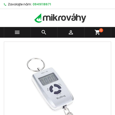
Zavolajte nám:
0949118671
0



shopping_cart