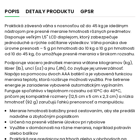
POPIS
DETAILY PRODUKTU
GPSR
Praktická závesná váha s nosnosťou až do 45 kg je ideálnym
nástrojom pre presné meranie hmotnosti rôznych predmetov.
Disponuje veľkým 1,5" LCD displejom, ktorý zabezpečuje
jednoduché a rýchle odčítanie výsledkov. Váha ponúka dve
úrovne presnosti – 5 g pri hmotnosti do 10 kg a 10 g pri hmotnosti
od 10 do 45 kg, čo umožňuje presné merania v širokom rozsahu.
Podporuje viacero jednotiek merania vrátane kilogramov (kg),
libier (lb), uncí (oz) a jinu (JIN), čo zvyšuje jej univerzálnosť.
Napája sa pomocou dvoch AAA batérií a je vybavená funkciou
merania teploty, ktorá rozširuje možnosti využitia. Pre šetrenie
energie je zariadenie vybavené automatickým vypínaním.
Funguje spoľahlivo v teplotnom rozsahu od 10°C do 40°C,
pričom jej kompaktné rozmery (12,5 cm x 5 cm x 2,3 cm) a nízka
hmotnosť (92 g) zaručujú ľahkú prenosnosť a manipuláciu.
Meranie hmotnosti batožiny pred cestovaním, aby ste predišli
nadváhe a zbytočným poplatkom
Určená na presné váženie úlovkov pri rybolove
Využitie v domácnosti na rôzne merania, napríklad potravín
alebo balíkov
Praktická pre predajcov na trhoch alebo v obchodoch na