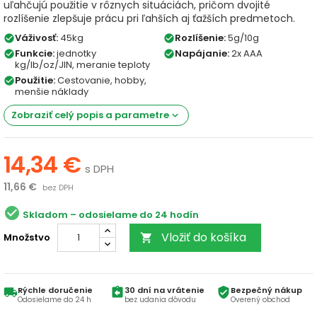
uľahčujú použitie v rôznych situáciách, pričom dvojité
rozlíšenie zlepšuje prácu pri ľahších aj ťažších predmetoch.
Váživosť:
45kg
Rozlíšenie:
5g/10g
check_circle
check_circle
Funkcie:
jednotky
Napájanie:
2x AAA
check_circle
check_circle
kg/lb/oz/JIN, meranie teploty
Použitie:
Cestovanie, hobby,
check_circle
menšie náklady
Zobraziť celý popis a parametre
keyboard_arrow_down
14,34 €
s DPH
11,66 €
bez DPH
check_circle
Skladom
Vložiť do košíka
Množstvo

Rýchle doručenie
30 dní na vrátenie
Bezpečný nákup
local_shipping
assignment_return
verified_user
Odosielame do 24 h
bez udania dôvodu
Overený obchod