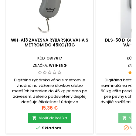
WH-A13 ZÁVESNÁ RYBÁRSKA VÁHA S
DLS-50 DIGIT
METROM DO 45KG/10G
VÁHA
KÓD:
OB17617
KÓD:
ZNAČKA:
WEIHENG
ZNA
Digitálna rybárska váha s metrom je
Digitálna batož
vhodná na váženie úlovkov alebo
navrhnutá na váže
menších bremien do 45 kg priamo po
50 kg ešte pred 
zavesení. Zeleno podsvietený displej
pre pevný úchop
zlepšuje čitateľnosť údajov a
dvojité rozlíšenie
zabudovaný zavinovací meter 100 cm
Cena
zeleno podsviet
C
15,36 €
1
spolu s funkciou TARE rozšíria použitie pri
použitie
meraní dĺžky a čistého
Vložiť do košíka
batožine.check
Vlo


množstva.check_circleVáživosť: 45
kgcheck_circleR


Skladom
Vy
kgcheck_circleRozlíšenie: 10
gcheck_circleFun
gcheck_circleFunkcie:...